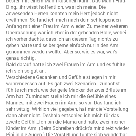
besten mit einem Mann kuscheln kann. Das Mann-Frau-
Ding...ihr wisst hoffentlich, was ich meine. Die
anwesenden Herren konnten mein Herz jedoch nicht
erwärmen. So fand ich mich nach dem schleppenden
Anfang mit einer Frau im Arm wieder. Zu meiner weiteren
Überraschung war ich eher in der gebenden Rolle, wobei
ich vorher dachte, dass ich an diesem Tag nichts zu
geben hätte und selber gerne einfach nur in den Arm
genommen werden wollte. Aber so, wie es war, war's
genau richtig.
Bald darauf hatte ich zwei Frauen im Arm und es fühlte
ich sich so gut an.
Verschiedene Gedanken und Gefühle stiegen in mir
währendessen auf. Es gab zwei Szenarien...zunächst
fühlte ich mich, wie der geile Macker, der zwei Bräute im
Arm hat. Zumindest stelle ich mir die Gefühle eines
Mannes, mit zwei Frauen im Arm, so vor. Das fand ich
sehr witzig. Wirklich viel gegeben, hat mir die Vorstellung
dann aber nicht. Deshalb entschied ich mich für das
zweite Gefühl...Ich bin die Mama und halte zwei meiner
Kinder im Arm. (Beim Schreiben drückt's mir direkt wieder
Pipi in die Augen.) Die Vorstellung fühlte sich wunderbar