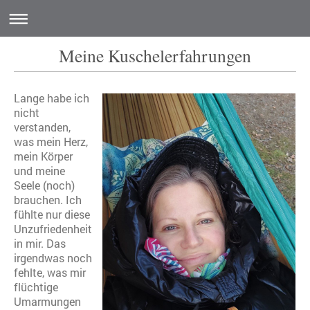
Meine Kuschelerfahrungen
Lange habe ich
nicht
verstanden,
was mein Herz,
mein Körper
und meine
Seele (noch)
brauchen. Ich
fühlte nur diese
Unzufriedenheit
in mir. Das
irgendwas noch
fehlte, was mir
flüchtige
Umarmungen